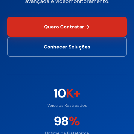
avançada e videomonitoramento.
Quero Contratar
Conhecer Soluções
10
K+
Veículos Rastreados
98
%
Uptime da Plataforma